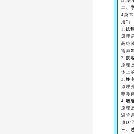
D.
二、
4类
用”）
1.
抗
原理
高绝
需添
2.
接
原理
体上
3.
静
原理
非导
4.
增
原理
温管
项
D
三、