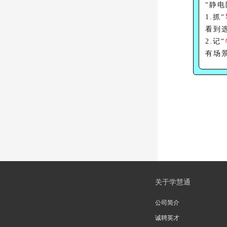
“静
1.抓“
看到
2.记“
有场
关于学慧通
公司简介
诚聘英才