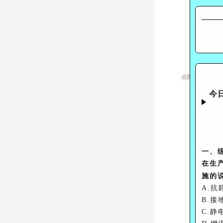
今
一、
在生
施的
A.
B.
C.