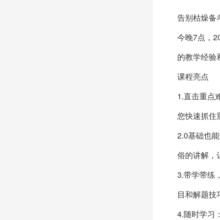
告别枯燥备
今晚7点，
的教学经验
课程亮点
1.直击重
您快速抓住
2.0基础
俗的讲解，
3.带学带
目和解题技
4.随时学