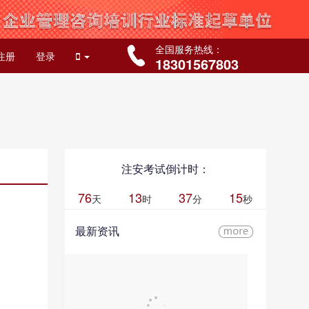
全国服务热线：
注册
登录
18301567803
注安考试倒计时：
76
13
37
15
天
时
分
秒
最新资讯