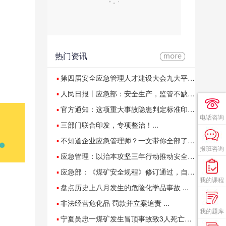
热门资讯
▪
第四届安全应急管理人才建设大会九大平行论坛在安阳成功举办...
▪
人民日报丨应急部：安全生产，监管不缺位执法不扰企 ...
▪
官方通知：这项重大事故隐患判定标准印发！...
电话咨询
▪
三部门联合印发，专项整治！...
▪
不知道企业应急管理师？一文带你全部了解...
报班咨询
▪
应急管理：以治本攻坚三年行动推动安全生产治理模式转向 ...
▪
应急部：《煤矿安全规程》修订通过，自2026年2月1日起施行...
我的课程
▪
盘点历史上八月发生的危险化学品事故 ...
▪
非法经营危化品 罚款并立案追责 ...
我的题库
▪
宁夏吴忠一煤矿发生冒顶事故致3人死亡2人受伤...