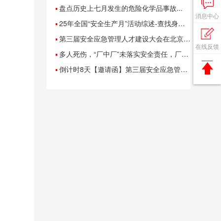
▪
盘点历史上七月发生的危险化学品事故...
消息中心
▪
25年全国“安全生产月”活动综述-查找身边隐患 共筑安全防线 ...
▪
第三届安全应急管理人才建设大会在北京隆重举行 ...
在线反馈
▪
多人死伤，“厂中厂”未落实安全责任，厂长等6人被追刑责！ ...
▪
倒计时8天【邀请函】第三届安全应急管理人才建设大会暨智慧安全应急装备展 ...