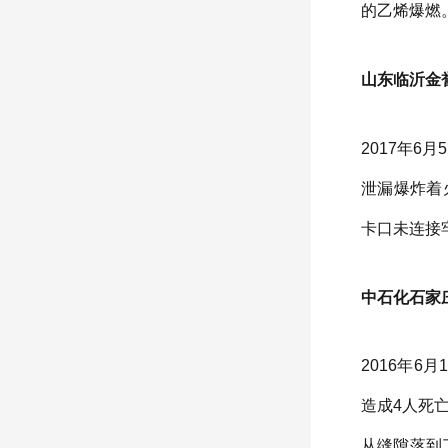
的乙烯爆燃
山东临沂金誉
2017年
泄漏爆炸着
卡口未连接
中石化石家庄
2016年
造成4人死
从缝隙落到